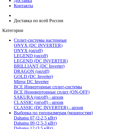
Доставка
Контакты
Доставка по всей России
Категории
Сплит-системы настенные
ONYX (DC INVERTER)
ONYX (on/off)
LEGEND (on/off)
LEGEND (DC INVERTER)
BRILLIANT (DC Inverter)
DRAGON (on/off)
GOLD (DC Inverter)
Mirror DC Inverter
ВСЕ Инверторные сплит-системы
ВСЕ Неинверторные сплит (ON-OFF)
SAKURA (on/off) - архив
CLASSIC (on\off) - архив
CLASSIC (DC INVERTER) - архив
Выборка по типоразмерам (мощностям)
Dahatsu 07 (2-2,5 кВт)
Dahatsu 09 (2,5-3 кВт)
Dahatsu 12 (3,5 кВт)