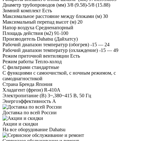
Диаметр трубопроводов (мм)
3/8 (9.58)-5/8 (15.88)
Зимний комплект
Есть
Максимальное расстояние между блоками (м)
30
Максимальный перепад высот (м)
20
Напор воздуха
Средненапорный
Площадь действия (м2)
91-100
Производитель
Dahatsu (Дайхатсу)
Рабочий диапазон температур (обогрев)
-15 — 24
Рабочий диапазон температур (охлаждение)
-15 — 49
Режим приточной вентиляции
Есть
Режим работы
Тепло-холод
С фильтрами
стандартные
С функциями
с самоочисткой, с ночным режимом, с
самодиагностикой
Страна Бренда
Япония
Хладагент (фреон)
R-410A
Электропитание (В)
3~,380~415 В, 50 Гц
Энергоэффективность
A
Доставка по всей России
Акции и скидки
На все оборудование Dahatsu
Сервисное обслуживание и ремонт