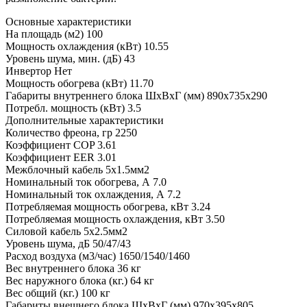
Основные характеристики
На площадь (м2)
100
Мощность охлаждения (кВт)
10.55
Уровень шума, мин. (дБ)
43
Инвертор
Нет
Мощность обогрева (кВт)
11.70
Габариты внутреннего блока ШхВхГ (мм)
890x735x290
Потребл. мощность (кВт)
3.5
Дополнительные характеристики
Количество фреона, гр
2250
Коэффициент COP
3.61
Коэффициент EER
3.01
Межблочный кабель
5x1.5мм2
Номинальный ток обогрева, А
7.0
Номинальный ток охлаждения, А
7.2
Потребляемая мощность обогрева, кВт
3.24
Потребляемая мощность охлаждения, кВт
3.50
Силовой кабель
5x2.5мм2
Уровень шума, дБ
50/47/43
Расход воздуха (м3/час)
1650/1540/1460
Вес внутреннего блока
36 кг
Вес наружного блока (кг.)
64 кг
Вес общий (кг.)
100 кг
Габариты внешнего блока ШхВхГ (мм)
970x395x805